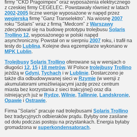
firmy "ČKD Pragoimpex" oraz wyposażenia elektrycznego
z czeskiej firmy CEGELEC. Powstawały również w latach
2002
-
2005
liczne wersje wyposażone w napęd przez
węgierską
firmę "Ganz Transelektro". Na wiosnę
2007
roku "Solaris" wraz z firmą "Medcom" z
Warszawy
zdecydował się na budowę prototypu trolejbusu
Solaris
Trollino 12
, wyposażonego w polski napęd
asynchroniczny. Powstał on w sierpniu
2007
roku, i trafił na
testy do
Lublina
. Kolejne dwa egzemplarze wykonano w
MPK Lublin
.
Trolejbusy
Solaris Trollino
oferowane są w wersjach o
długości
12
,
15
i
18 metrów
. W Polsce
trolejbusy
Trollino
jeżdżą w
Gdyni
,
Tychach
i w
Lublinie
. Dostarczono je
także dla odbudowywanej sieci w
Rzymie
(w wersji z
akumulatorami umożliwiajacymi jazdę przez centrum
miasta bez korzystania z sieci trakcyjnej) oraz dla
istniejących już w
Rydze
,
Wilnie
,
Tallinnie
,
Landskronie
,
Opawie
i
Ostrawie
.
Firma "Solaris" pracuje nad trolejbusami
Solaris Trollino
bez tradycyjnych odbieraków prądu. Byłyby one zasilane
od dołu podczas postoju na przystankach. Energia byłaby
gromadzona w
superkondensatorach
.