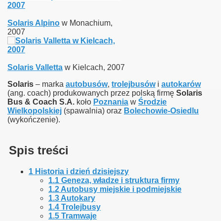
Solaris Alpino
w Monachium,
2007
Solaris Valletta
w Kielcach, 2007
Solaris
– marka
autobusów
,
trolejbusów
i
autokarów
(ang. coach) produkowanych przez polską firmę
Solaris
Bus & Coach S.A.
koło
Poznania
w
Środzie
Wielkopolskiej
(spawalnia) oraz
Bolechowie-Osiedlu
(wykończenie).
Spis treści
1
Historia i dzień dzisiejszy
1.1
Geneza, władze i struktura firmy
1.2
Autobusy miejskie i podmiejskie
1.3
Autokary
1.4
Trolejbusy
1.5
Tramwaje