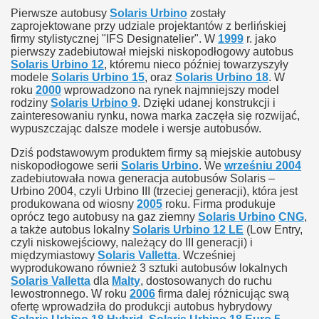
Pierwsze autobusy
Solaris Urbino
zostały
zaprojektowane przy udziale projektantów z berlińskiej
firmy stylistycznej "IFS Designatelier". W
1999
r. jako
pierwszy zadebiutował miejski niskopodłogowy autobus
Solaris Urbino 12
, któremu nieco później towarzyszyły
modele
Solaris Urbino 15
, oraz
Solaris Urbino 18
. W
roku
2000
wprowadzono na rynek najmniejszy model
rodziny
Solaris Urbino 9
. Dzięki udanej konstrukcji i
zainteresowaniu rynku, nowa marka zaczęła się rozwijać,
wypuszczając dalsze modele i wersje autobusów.
Dziś podstawowym produktem firmy są miejskie autobusy
niskopodłogowe serii
Solaris Urbino
. We
wrześniu 2004
zadebiutowała nowa generacja autobusów Solaris –
Urbino 2004, czyli Urbino III (trzeciej generacji), która jest
produkowana od wiosny
2005
roku. Firma produkuje
oprócz tego autobusy na gaz ziemny
Solaris Urbino
CNG
,
a także autobus lokalny
Solaris Urbino 12 LE
(Low Entry,
czyli niskowejściowy, należący do III generacji) i
międzymiastowy
Solaris Valletta
. Wcześniej
wyprodukowano również 3 sztuki autobusów lokalnych
Solaris Valletta
dla
Malty
, dostosowanych do ruchu
lewostronnego. W roku
2006
firma dalej różnicując swą
ofertę wprowadziła do produkcji autobus hybrydowy