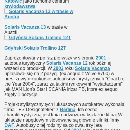
Katowic
jako ruchome centrum
krwiodawstwa
Solaris Vacanza 13
w trasie w
Austrii
Gdyński
Solaris Trollino 12T
Zaprezentowany po raz pierwszy w sierpniu
2001
r.
autobus turystyczny
Solaris Vacanza 12
rok później
wszedł do produkcji. W
2003
roku
Solaris Vacanza
uplasował się na 2 pozycji (ex aequo z Volvo 9700) w
prestiżowym konkursie autobusów turystycznych "Coach of
the Year 2004", zaraz za takimi rynkowymi "wyjadaczami"
jak MAN Lion's Star i SCANIA Irizar PB, które ex aequo
zajęły 1 pozycję.
Projekt stylistyczny tych luksusowych autokarów wykonała
firma "IFS Designatelier" z
Berlina
. Ich cechą
charakterystyczną jest linia nadwozia w kształcie klina. W
układzie napędowym stosowane są głównie silniki firmy
DAF
. Autobusy z tej rodziny są co dwa, trzy lata