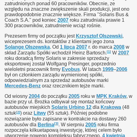
zatrudnionych ponad 60 pracowników. Obecnie, ze
względu na znaczne zwiększenie skali produkcji, jest ono
prawdopodobnie znacznie większe. Firma "Solaris Bus &
Coach S.A." pod koniec
2007
roku zatrudniała prawie 1
300 pracowników, zatrudnienie wciąż rośnie.
Prezesem firmy od początku jest
Krzysztof Olszewski
,
wiceprezesem ds. kontaktów z klientami jego żona
Solange Olszewska
. Od
1 lipca
2007
r. do marca
2008
w
[1]
skład Zarządu Spółki wchodził Heinz Bartosch.
W
2007
roku doradcą firmy Solaris w zakresie sprzedaży
eksportowej został Wolfgang Presinger, poprzednio
wieloletni pracownik firmy
Evobus
. W latach
1999
–
2006
był on członkiem zarządu wymienionej spółki,
odpowiedzialnym za sprzedaż autobusów marki
Mercedes-Benz
oraz rzecznikiem tejże marki.
Od wiosny
2004
do początku
2005
roku w
MPK Kraków
, w
bazie przy ul. Brożka odbywał się montaż końcowy
autobusów miejskich
Solaris Urbino 12
dla
Krakowa
(48
[2]
sztuk
) oraz
Litwy
(55 sztuk). Później podobne
rozwiązanie było zapisane w kontrakcie na dostawy 260
[3]
autobusów dla
Berlina
. W sierpniu
2005
roku firma
rozpoczęła kilkuetapową inwestycję, której celem było
utworzenie nowego kompleksu fabrycznego.
4 kwietnia