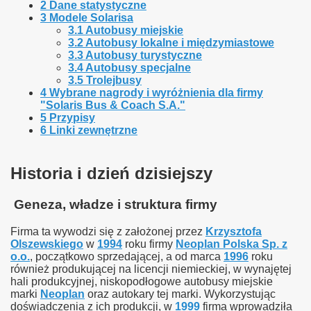
2
Dane statystyczne
3
Modele Solarisa
3.1
Autobusy miejskie
3.2
Autobusy lokalne i międzymiastowe
3.3
Autobusy turystyczne
3.4
Autobusy specjalne
3.5
Trolejbusy
4
Wybrane nagrody i wyróżnienia dla firmy
"Solaris Bus & Coach S.A."
5
Przypisy
6
Linki zewnętrzne
Historia i dzień dzisiejszy
Geneza, władze i struktura firmy
Firma ta wywodzi się z założonej przez
Krzysztofa
Olszewskiego
w
1994
roku firmy
Neoplan Polska Sp. z
o.o.
, początkowo sprzedającej, a od marca
1996
roku
również produkującej na licencji niemieckiej, w wynajętej
hali produkcyjnej, niskopodłogowe autobusy miejskie
marki
Neoplan
oraz autokary tej marki. Wykorzystując
doświadczenia z ich produkcji, w
1999
firma wprowadziła