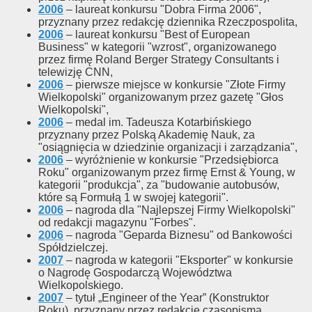
2006
– laureat konkursu "Dobra Firma 2006",
przyznany przez redakcję dziennika Rzeczpospolita,
2006
– laureat konkursu "Best of European
Business" w kategorii "wzrost", organizowanego
przez firmę Roland Berger Strategy Consultants i
telewizję CNN,
2006
– pierwsze miejsce w konkursie "Złote Firmy
Wielkopolski" organizowanym przez gazetę "Głos
Wielkopolski",
2006
– medal im. Tadeusza Kotarbińskiego
przyznany przez Polską Akademię Nauk, za
"osiągnięcia w dziedzinie organizacji i zarządzania",
2006
– wyróżnienie w konkursie "Przedsiębiorca
Roku" organizowanym przez firmę Ernst & Young, w
kategorii "produkcja", za "budowanie autobusów,
które są Formułą 1 w swojej kategorii".
2006
– nagroda dla "Najlepszej Firmy Wielkopolski"
od redakcji magazynu "Forbes".
2006
– nagroda "Geparda Biznesu" od Bankowości
Spółdzielczej.
2007
– nagroda w kategorii "Eksporter" w konkursie
o Nagrodę Gospodarczą Województwa
Wielkopolskiego.
2007
– tytuł „Engineer of the Year” (Konstruktor
Roku), przyznany przez redakcję czasopisma