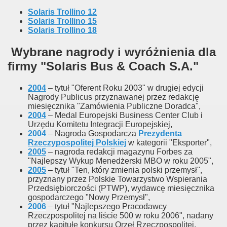
Solaris Trollino 12
Solaris Trollino 15
Solaris Trollino 18
Wybrane nagrody i wyróżnienia dla
firmy "Solaris Bus & Coach S.A."
2004
– tytuł "Oferent Roku 2003" w drugiej edycji
Nagrody Publicus przyznawanej przez redakcję
miesięcznika "Zamówienia Publiczne Doradca",
2004
– Medal Europejski Business Center Club i
Urzędu Komitetu Integracji Europejskiej,
2004
– Nagroda Gospodarcza
Prezydenta
Rzeczypospolitej Polskiej
w kategorii "Eksporter",
2005
– nagroda redakcji magazynu Forbes za
"Najlepszy Wykup Menedżerski MBO w roku 2005",
2005
– tytuł "Ten, który zmienia polski przemysł",
przyznany przez Polskie Towarzystwo Wspierania
Przedsiębiorczości (PTWP), wydawcę miesięcznika
gospodarczego "Nowy Przemysł",
2006
– tytuł "Najlepszego Pracodawcy
Rzeczpospolitej na liście 500 w roku 2006", nadany
przez kapitułę konkursu Orzeł Rzeczpospolitej,