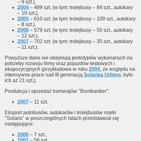
– 9 szt.),
2004
– 489 szt. (w tym: trolejbusy – 84 szt., autokary
– 10 szt.),
2005
– 610 szt. (w tym: trolejbusy – 109 szt., autokary
– 8 szt.),
2006
– 579 szt. (w tym: trolejbusy – 50 szt., autokary
– 12 szt.),
2007
– 702 szt. (w tym: trolejbusy – 35 szt., autokary
– 11 szt.).
Powyższe dane nie obejmują prototypów wykonanych na
potrzeby rozwoju firmy oraz pojazdów testowych i
ekspozycyjnych (przykładowo w roku
2004
, ze względu na
intensywne prace nad III generacją
Solarisa Urbino
, było
ich aż 21 szt.).
Produkcja i sprzedaż tramwajów "Bombardier":
2007
– 11 szt.
Eksport autobusów, autokarów i trolejbusów marki
"Solaris" w poszczególnych latach przedstawiał się
następująco:
2000
– 7 szt.,
2001
– 56 szt.,