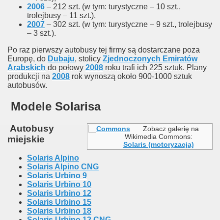
2006
– 212 szt. (w tym: turystyczne – 10 szt.,
trolejbusy – 11 szt.),
2007
– 302 szt. (w tym: turystyczne – 9 szt., trolejbusy
– 3 szt.).
Po raz pierwszy autobusy tej firmy są dostarczane poza
Europę, do
Dubaju
, stolicy
Zjednoczonych Emiratów
Arabskich
do połowy
2008
roku trafi ich 225 sztuk. Plany
produkcji na
2008
rok wynoszą około 900-1000 sztuk
autobusów.
Modele Solarisa
Autobusy
Zobacz galerię na
Wikimedia Commons:
miejskie
Solaris (motoryzacja)
Solaris Alpino
Solaris Alpino CNG
Solaris Urbino 9
Solaris Urbino 10
Solaris Urbino 12
Solaris Urbino 15
Solaris Urbino 18
Solaris Urbino 12 CNG