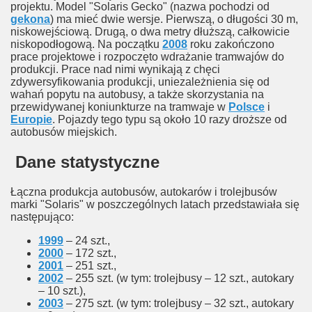
projektu. Model "Solaris Gecko" (nazwa pochodzi od
gekona
) ma mieć dwie wersje. Pierwszą, o długości 30 m,
niskowejściową. Drugą, o dwa metry dłuższą, całkowicie
niskopodłogową. Na początku
2008
roku zakończono
prace projektowe i rozpoczęto wdrażanie tramwajów do
produkcji. Prace nad nimi wynikają z chęci
zdywersyfikowania produkcji, uniezależnienia się od
wahań popytu na autobusy, a także skorzystania na
przewidywanej koniunkturze na tramwaje w
Polsce
i
Europie
. Pojazdy tego typu są około 10 razy droższe od
autobusów miejskich.
Dane statystyczne
Łączna produkcja autobusów, autokarów i trolejbusów
marki "Solaris" w poszczególnych latach przedstawiała się
następująco:
1999
– 24 szt.,
2000
– 172 szt.,
2001
– 251 szt.,
2002
– 255 szt. (w tym: trolejbusy – 12 szt., autokary
– 10 szt.),
2003
– 275 szt. (w tym: trolejbusy – 32 szt., autokary