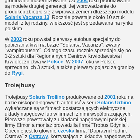
gruntownie modernizowane. Od
2004
roku produkowane
są modele drugiej generacji. Jej wprowadzenie do
produkcji zbiegło się z wprowadzeniem dłuższego modelu
Solaris Vacanza 13
. Rocznie powstaje około 10 sztuk
modeli z tej rodziny, większość jest sprzedawana na rynku
polskim.
W
2002
roku powstał pierwszy autobus specjalny do
pobierania krwi na bazie "Solarisa Vacanza", zwany
"vampirobusem". Od tego czasu rocznie sprzedaje się po
1-2 sztuki dla Regionalnych Centrów Krwiodawstwa i
Krwiolecznictwa w
Polsce
. W
2007
roku w Polsce
sprzedano ich 3 sztuki, a także pierwszy pojazd za granicę
do
Rygi
.
Trolejbusy
Trolejbusy
Solaris Trollino
produkowane od
2001
roku na
bazie niskopodłogowych autobusów serii
Solaris Urbino
wykańczane są w firmach dostarczających elektryczne
układy napędowe lub w firmach z nimi współpracujących.
Pierwsze powstawały z układami napędowymi polskiej
firmy Elmor, a montaż prowadziła firma "Trobus Gdynia".
Obecnie jest to głównie
czeska
firma "Dopravni Podnik
Ostrava" z
Ostrawy
, korzystająca z układów napędowych