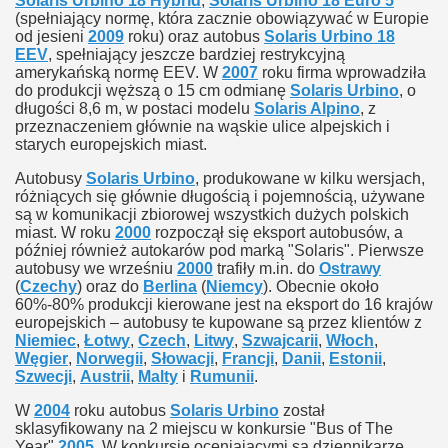
Solaris Urbino 18 Hybrid
,
Solaris Urbino 18 Euro 5
(spełniający normę, która zacznie obowiązywać w Europie
od jesieni
2009
roku) oraz autobus
Solaris Urbino 18
EEV
, spełniający jeszcze bardziej restrykcyjną
amerykańską normę EEV. W
2007
roku firma wprowadziła
do produkcji węższą o 15 cm odmianę
Solaris Urbino
, o
długości 8,6 m, w postaci modelu
Solaris Alpino
, z
przeznaczeniem głównie na wąskie ulice alpejskich i
starych europejskich miast.
Autobusy
Solaris Urbino
, produkowane w kilku wersjach,
różniących się głównie długością i pojemnością, używane
są w komunikacji zbiorowej wszystkich dużych polskich
miast. W roku
2000
rozpoczął się eksport autobusów, a
później również autokarów pod marką "Solaris". Pierwsze
autobusy we wrześniu
2000
trafiły m.in. do
Ostrawy
(
Czechy
) oraz do
Berlina
(
Niemcy
). Obecnie około
60%-80% produkcji kierowane jest na eksport do 16 krajów
europejskich – autobusy te kupowane są przez klientów z
Niemiec
,
Łotwy
,
Czech
,
Litwy
,
Szwajcarii
,
Włoch
,
Węgier
,
Norwegii
,
Słowacji
,
Francji
,
Danii
,
Estonii
,
Szwecji
,
Austrii
,
Malty
i
Rumunii
.
W
2004
roku autobus
Solaris Urbino
został
sklasyfikowany na 2 miejscu w konkursie "Bus of The
Year"
2005
. W konkursie oceniającymi są dziennikarze