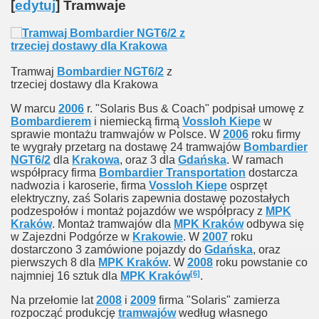
[
edytuj
]
Tramwaje
Tramwaj
Bombardier NGT6/2
z
trzeciej dostawy dla Krakowa
W marcu
2006
r. "Solaris Bus & Coach" podpisał umowę z
Bombardierem
i niemiecką firmą
Vossloh Kiepe
w
sprawie montażu tramwajów w Polsce. W
2006
roku firmy
te wygrały przetarg na dostawę 24 tramwajów
Bombardier
NGT6/2
dla
Krakowa
, oraz 3 dla
Gdańska
. W ramach
współpracy firma
Bombardier Transportation
dostarcza
nadwozia i karoserie, firma
Vossloh Kiepe
osprzęt
elektryczny, zaś Solaris zapewnia dostawę pozostałych
podzespołów i montaż pojazdów we współpracy z
MPK
Kraków
. Montaż tramwajów dla
MPK Kraków
odbywa się
w Zajezdni Podgórze w
Krakowie
. W
2007
roku
dostarczono 3 zamówione pojazdy do
Gdańska
, oraz
pierwszych 8 dla
MPK Kraków
. W
2008
roku powstanie co
[6]
najmniej 16 sztuk dla
MPK Kraków
.
Na przełomie lat
2008
i
2009
firma "Solaris" zamierza
rozpocząć produkcję
tramwajów
według własnego