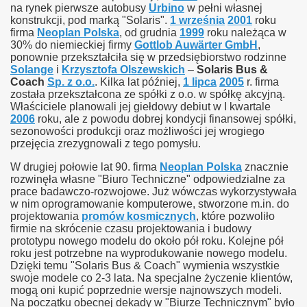
na rynek pierwsze autobusy
Urbino
w pełni własnej
konstrukcji, pod marką "Solaris".
1 września
2001
roku
firma
Neoplan Polska
, od grudnia
1999
roku należąca w
30% do niemieckiej firmy
Gottlob Auwärter GmbH
,
ponownie przekształciła się w przedsiębiorstwo rodzinne
Solange
i
Krzysztofa Olszewskich
–
Solaris Bus &
Coach
Sp. z o.o.
. Kilka lat później,
1 lipca
2005
r. firma
została przekształcona ze spółki z o.o. w spółkę akcyjną.
Właściciele planowali jej giełdowy debiut w I kwartale
2006
roku, ale z powodu dobrej kondycji finansowej spółki,
sezonowości produkcji oraz możliwości jej wrogiego
przejęcia zrezygnowali z tego pomysłu.
W drugiej połowie lat 90. firma
Neoplan Polska
znacznie
rozwinęła własne "Biuro Techniczne" odpowiedzialne za
prace badawczo-rozwojowe. Już wówczas wykorzystywała
w nim oprogramowanie komputerowe, stworzone m.in. do
projektowania
promów kosmicznych
, które pozwoliło
firmie na skrócenie czasu projektowania i budowy
prototypu nowego modelu do około pół roku. Kolejne pół
roku jest potrzebne na wyprodukowanie nowego modelu.
Dzięki temu "Solaris Bus & Coach" wymienia wszystkie
swoje modele co 2-3 lata. Na specjalne życzenie klientów,
mogą oni kupić poprzednie wersje najnowszych modeli.
Na początku obecnej dekady w "Biurze Technicznym" było