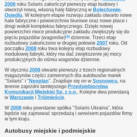
2006
roku Solaris zakończył pierwszy etap budowy i
otworzył nową, własną halę fabryczną w
Bolechowie-
Osiedlu
. W kolejnym etapie rozwoju zakładu otwarto nowe
hale fabryczne i powierzchnie biurowe oraz nowe place i
drogi wokół kompleksu fabrycznego. Dzięki nowej
powierzchni moce produkcyjne zakładu zwiększyły się do
[4]
pięciu pojazdów (wagonów)
dziennie. Trzeci etap
rozbudowy zakończono w drugiej połowie
2007
roku. Od
początku
2008
roku trwa kolejny etap rozbudowy
modułowej fabryki, który ma dać zwiększenie jej mocy
produkcyjnych do ośmiu wagonów dziennie.
W styczniu
2008
otwarto pierwszy z trzech regionalnych
magazynów części zamiennych dla autobusów marek
"Solaris" i "
Neoplan
". Znajduje się on w
Sosnowcu
, na
terenie zajezdni tamtejszego
Przedsiębiorstwa
Komunikacji Miejskiej Sp. z o.o.
. Kolejne dwa powstaną
w
Warszawie
i
Trójmieście
.
W
2008
roku powstanie spółka "Solaris Ukraina", która
będzie się zajmować sprzedażą i serwisem pojazdów firmy
w tym kraju.
Autobusy miejskie i podmiejskie