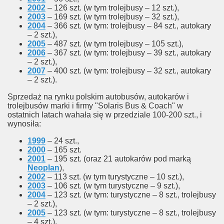
2002
– 126 szt. (w tym trolejbusy – 12 szt.),
2003
– 169 szt. (w tym trolejbusy – 32 szt.),
2004
– 366 szt. (w tym: trolejbusy – 84 szt., autokary
– 2 szt.),
2005
– 487 szt. (w tym trolejbusy – 105 szt.),
2006
– 367 szt. (w tym: trolejbusy – 39 szt., autokary
– 2 szt.),
2007
– 400 szt. (w tym: trolejbusy – 32 szt., autokary
– 2 szt.).
Sprzedaż na rynku polskim autobusów, autokarów i
trolejbusów marki i firmy "Solaris Bus & Coach" w
ostatnich latach wahała się w przedziale 100-200 szt., i
wynosiła:
1999
– 24 szt.,
2000
– 165 szt.
2001
– 195 szt. (oraz 21 autokarów pod marką
Neoplan
),
2002
– 113 szt. (w tym turystyczne – 10 szt.),
2003
– 106 szt. (w tym turystyczne – 9 szt.),
2004
– 123 szt. (w tym: turystyczne – 8 szt., trolejbusy
– 2 szt.),
2005
– 123 szt. (w tym: turystyczne – 8 szt., trolejbusy
– 4 szt.),